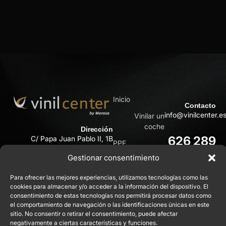
Inicio
Contacto
info@vinilcenter.e
Vinilar un
coche
Dirección
626 289
C/ Papa Juan Pablo II, 1B
PPF
30110 Cabezo de Torres
714
Gestionar consentimiento
(Murcia)
Tienda
Sobre nosotros
609 901
Para ofrecer las mejores experiencias, utilizamos tecnologías como las
cookies para almacenar y/o acceder a la información del dispositivo. El
365
Galería de
consentimiento de estas tecnologías nos permitirá procesar datos como
trabajos
el comportamiento de navegación o las identificaciones únicas en este
sitio. No consentir o retirar el consentimiento, puede afectar
Blog
negativamente a ciertas características y funciones.