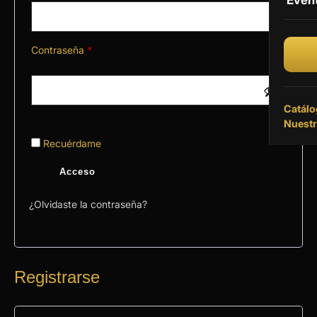
Even
Vinil
Vinil
Contraseña
*
Catálo
Nuestr
Recuérdame
Acceso
¿Olvidaste la contraseña?
Registrarse