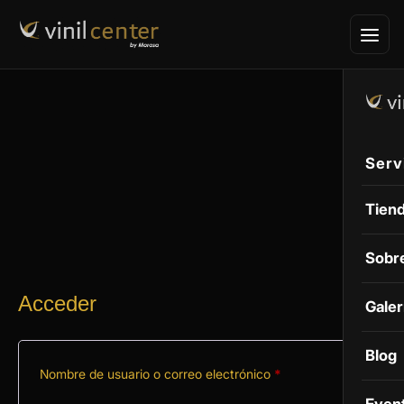
Serv
Vini
Tien
PPF
Sobr
Bike
Acceder
Galer
Prote
Tint
Blog
Nombre de usuario o correo electrónico
*
Vinil