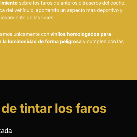
cimiento
sobre los faros delanteros o traseros del coche.
ica del vehículo, aportando un aspecto más deportivo y
ncionamiento de las luces.
ajamos únicamente con
vinilos homologados para
 la luminosidad de forma peligrosa
y cumplen con las
de tintar los faros
zada