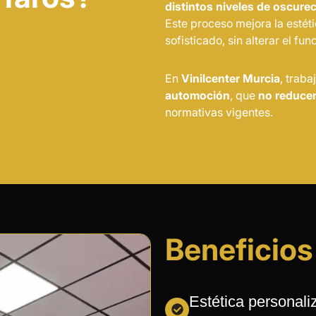
distintos niveles de oscure
Este proceso mejora la estét
sofisticado, sin alterar el fu
En
Vinilcenter Murcia
, trab
automoción
, que
no reducen
normativas vigentes.
Beneficios 
Estética personali