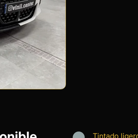
ponible
Tintado liger