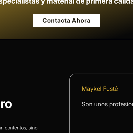
specialistas y material de primera calid
Contacta Ahora
Maykel Fusté
ro
Son unos profesio
an contentos, sino