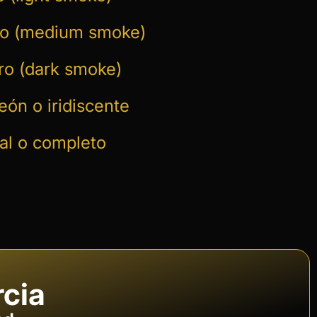
io (medium smoke)
ro (dark smoke)
eón o iridiscente
ial o completo
rcia