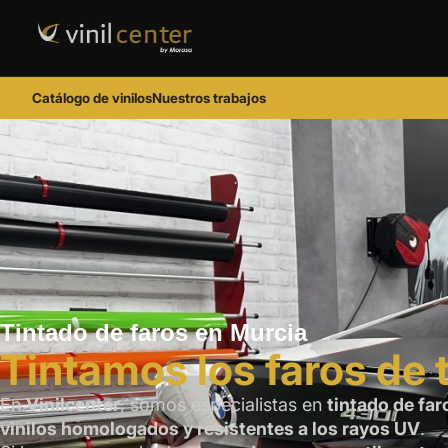
Catálogo de vinilos
Nuestros trabajos
Tintado de faros en Murcia
Tintamos los faros de 
En
Vinilcenter
, somos especialistas en
tintado de far
vinilos homologados y resistentes a los rayos UV
.