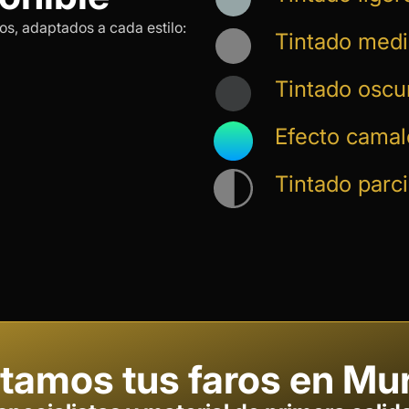
s, adaptados a cada estilo:
Tintado med
Tintado oscu
Efecto camal
Tintado parc
tamos tus faros en Mu