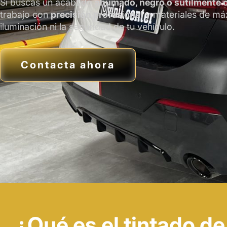
Si buscas un acabado
ahumado, negro o sutilmente 
trabajo con
precisión profesional
y materiales de máx
iluminación ni la seguridad de tu vehículo.
Contacta ahora
¿Qué es el tintado de