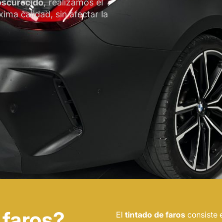
oscurecido
, realizamos el
ima calidad, sin afectar la
 faros?
El
tintado de faros
consiste 