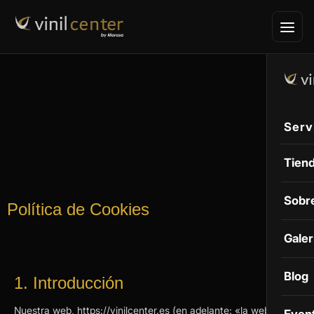
Serv
Vini
Tien
PPF
Sobr
Política de Cookies
Bike
Galer
Prote
Tint
Blog
1. Introducción
Vinil
Nuestra web,
https://vinilcenter.es
(en adelante: «la web»)