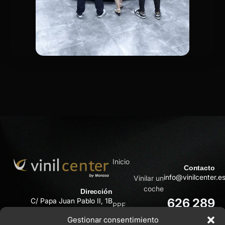
Inicio
Contacto
info@vinilcenter.e
Vinilar un
coche
Dirección
626 289
C/ Papa Juan Pablo II, 1B
PPF
30110 Cabezo de Torres
714
Gestionar consentimiento
(Murcia)
Tienda