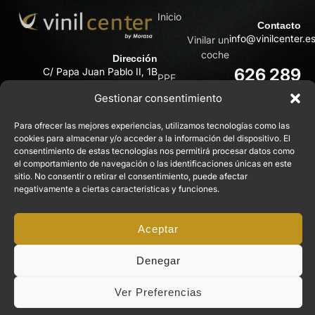
Inicio
Contacto
info@vinilcenter.e
Vinilar un
coche
Dirección
626 289
C/ Papa Juan Pablo II, 1B
PPF
30110 Cabezo de Torres
714
Gestionar consentimiento
(Murcia)
Tienda
Sobre nosotros
609 901
Para ofrecer las mejores experiencias, utilizamos tecnologías como las
cookies para almacenar y/o acceder a la información del dispositivo. El
365
Galería de
consentimiento de estas tecnologías nos permitirá procesar datos como
trabajos
el comportamiento de navegación o las identificaciones únicas en este
sitio. No consentir o retirar el consentimiento, puede afectar
Blog
negativamente a ciertas características y funciones.
Contacto
2025 © Vinilcenter Todos los
P. Privacidad
P. Cookies
Aceptar
derechos reservados. Web
Aviso Legal
P. Devoluciones
creada por
SanCreate
Denegar
Ver Preferencias