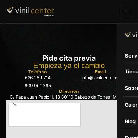
Serv
Pide cita previa
Empieza ya el cambio
Vini
Tien
Teléfono
Email
626 289 714
info@vinilcenter.es
PPF
609 901 365
Sobr
Dirección
Bike
C/ Papa Juan Pablo II, 1B 30110 Cabezo de Torres (Murcia)
Galer
Prote
Tint
Blog
Vinil